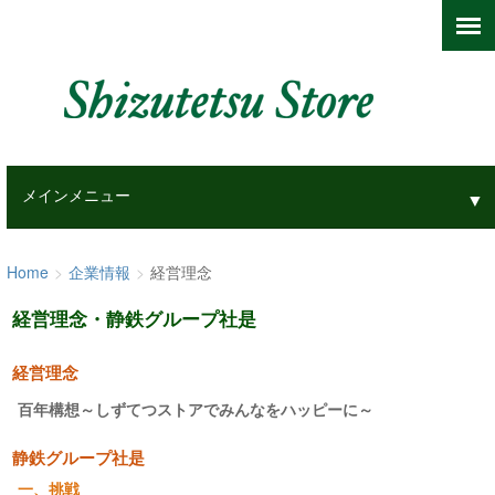
メインメニュー
▼
Home
>
企業情報
>
経営理念
経営理念・静鉄グループ社是
経営理念
百年構想～しずてつストアでみんなをハッピーに～
静鉄グループ社是
一、挑戦